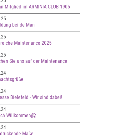
.25
n Mitglied im ARMINIA CLUB 1905
.25
ldung bei de Man
.25
greiche Maintenance 2025
.25
hen Sie uns auf der Maintenance
.24
achtsgrüße
.24
sse Bielefeld - Wir sind dabei!
.24
ich Willkommen🤗
.24
ndruckende Maße