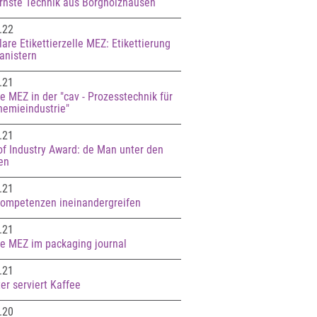
nste Technik aus Borgholzhausen
.22
are Etikettierzelle MEZ: Etikettierung
anistern
.21
e MEZ in der "cav - Prozesstechnik für
hemieindustrie"
.21
of Industry Award: de Man unter den
en
.21
ompetenzen ineinandergreifen
.21
e MEZ im packaging journal
.21
er serviert Kaffee
.20