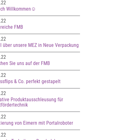
.22
ich Willkommen☺️
.22
greiche FMB
.22
el über unsere MEZ in Neue Verpackung
.22
hen Sie uns auf der FMB
.22
ssflips & Co. perfekt gestapelt
.22
ative Produktausschleusung für
tfördertechnik
.22
tierung von Eimern mit Portalroboter
.22