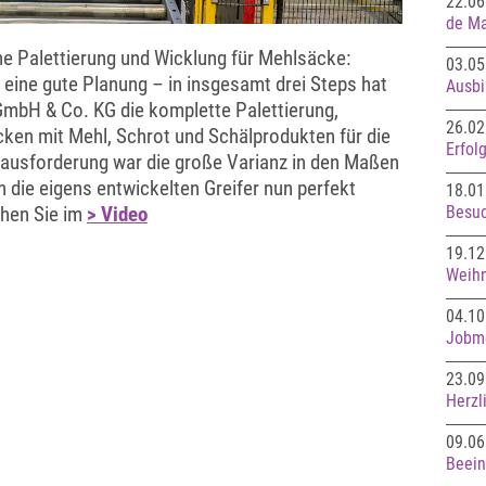
22.06
de Ma
e Palettierung und Wicklung für Mehlsäcke:
03.05
 eine gute Planung – in insgesamt drei Steps hat
Ausbi
GmbH & Co. KG die komplette Palettierung,
26.02
cken mit Mehl, Schrot und Schälprodukten für die
Erfol
ausforderung war die große Varianz in den Maßen
h die eigens entwickelten Greifer nun perfekt
18.01
ehen Sie im
> Video
Besuc
19.12
Weihn
04.10
Jobme
23.09
Herzl
09.06
Beei