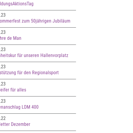
ldungsAktionsTag
.23
ommerfest zum 50jährigen Jubiläum
.23
hre de Man
.23
heitskur für unseren Hallenvorplatz
.23
stützung für den Regionalsport
.23
eifer für alles
.23
enanschlag LDM 400
.22
etter Dezember