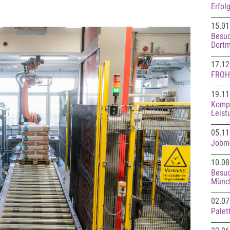
Erfol
15.01
Besuc
Dort
17.12
FROH
19.11
Kompa
Leist
05.11
Jobme
10.08
Besuc
Münc
02.07
Palet