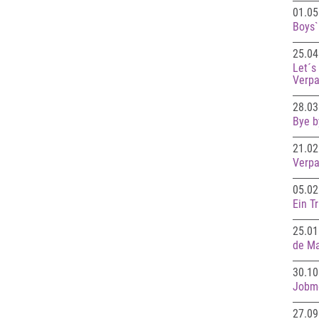
01.05
Boys`
25.04
Let´s
Verpa
28.03
Bye b
21.02
Verpa
05.02
Ein T
25.01
de Ma
30.10
Jobme
27.09