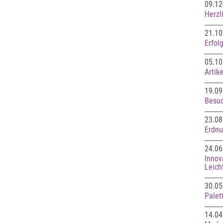
09.12
Herzl
21.10
Erfol
05.10
Artik
19.09
Besuc
23.08
Erdnu
24.06
Innov
Leich
30.05
Palet
14.04